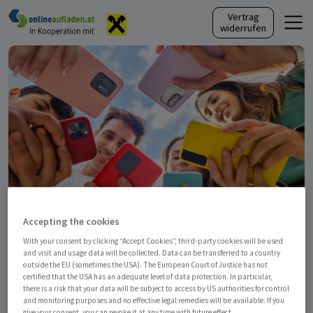
Vertrag
Skip to content
widerrufen
Accepting the cookies
Nur für österreichische
With your consent by clicking “Accept Cookies”, third-party cookies will be used
Rufnummern!
and visit and usage data will be collected. Data can be transferred to a country
outside the EU (sometimes the USA). The European Court of Justice has not
Magenta
certified that the USA has an adequate level of data protection. In particular,
there is a risk that your data will be subject to access by US authorities for control
and monitoring purposes and no effective legal remedies will be available. If you
give your consent, you can revoke it at any time with future effect.